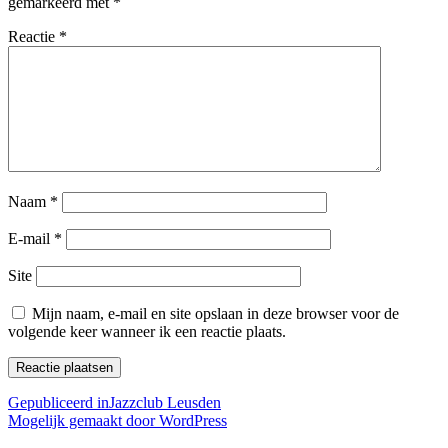
gemarkeerd met
*
Reactie
*
Naam
*
E-mail
*
Site
Mijn naam, e-mail en site opslaan in deze browser voor de
volgende keer wanneer ik een reactie plaats.
Bericht
Gepubliceerd in
Jazzclub Leusden
Mogelijk gemaakt door WordPress
navigatie