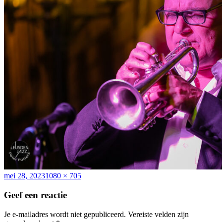
Geplaatst
Volledige
mei 28, 2023
1080 × 705
op
grootte
Geef een reactie
Je e-mailadres wordt niet gepubliceerd.
Vereiste velden zijn