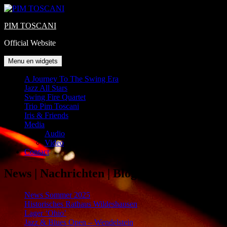
Ga
naar
PIM TOSCANI
de
inhoud
Official Website
Menu en widgets
A Journey To The Swing Era
Jazz All Stars
Swing Fire Quartet
Trio Pim Toscani
Iris & Friends
Media
Audio
Video
Contact
News | Nachrichten | Blog
News Sommer 2025
Historisches Rathaus Wildeshausen
Lager ‘Ohio’
Jazz & Blues Open – Wendelstein